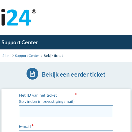
Ga
naar
hoofdinhoud
Support Center
i24.nl
Support Center
Bekijk ticket
Bekijk een eerder ticket
Het ID van het ticket
(te vinden in bevestigingsmail)
E-mail