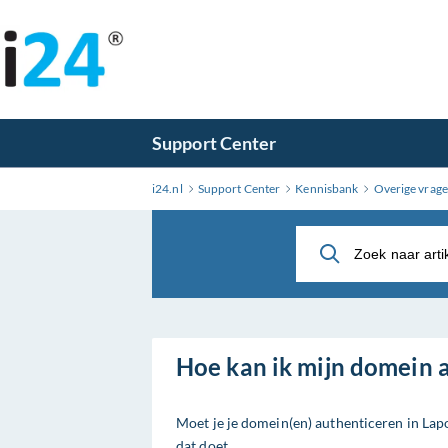
Ga
naar
hoofdinhoud
Support Center
i24.nl
Support Center
Kennisbank
Overige vrag
Hoe kan ik mijn domein 
Moet je je domein(en) authenticeren in Lapo
dat doet.