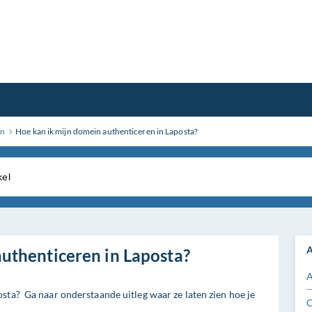
en
Hoe kan ik mijn domein authenticeren in Laposta?
A
authenticeren in Laposta?
A
sta? Ga naar onderstaande uitleg waar ze laten zien hoe je
C