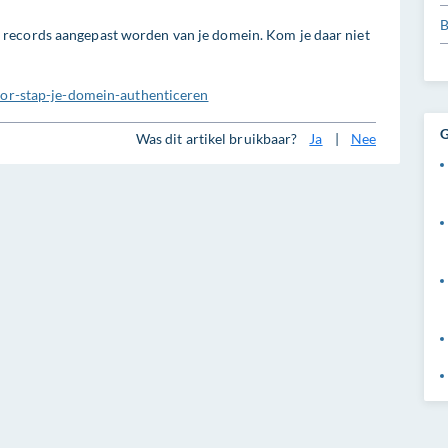
B
records aangepast worden van je domein. Kom je daar niet
voor-stap-je-domein-authenticeren
G
Was dit artikel bruikbaar?
Ja
|
Nee