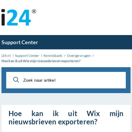
Ga
naar
hoofdinhoud
Support Center
i24.nl
Support Center
Kennisbank
Overige vragen
Hoe kan ik uit Wix mijn nieuwsbrieven exporteren?
Hoe kan ik uit Wix mijn
nieuwsbrieven exporteren?