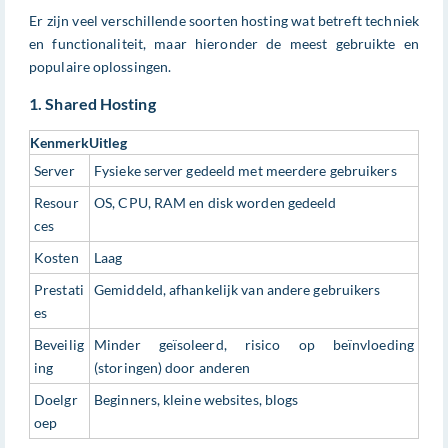
Er zijn veel verschillende soorten hosting wat betreft techniek
en functionaliteit, maar hieronder de meest gebruikte en
populaire oplossingen.
1. Shared Hosting
Kenmerk
Uitleg
Server
Fysieke server gedeeld met meerdere gebruikers
Resour
OS, CPU, RAM en disk worden gedeeld
ces
Kosten
Laag
Prestati
Gemiddeld, afhankelijk van andere gebruikers
es
Beveilig
Minder geïsoleerd, risico op beïnvloeding
ing
(storingen) door anderen
Doelgr
Beginners, kleine websites, blogs
oep