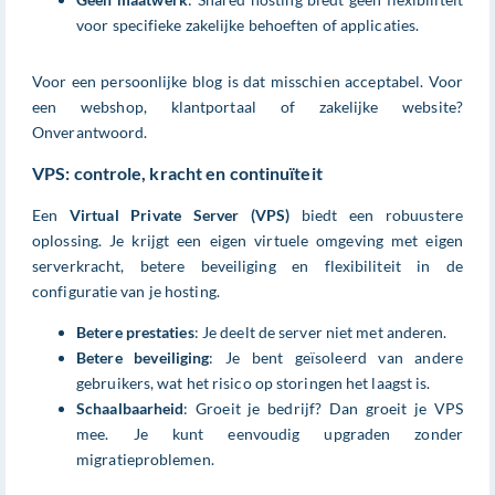
voor specifieke zakelijke behoeften of applicaties.
Voor een persoonlijke blog is dat misschien acceptabel. Voor
een webshop, klantportaal of zakelijke website?
Onverantwoord.
VPS: controle, kracht en continuïteit
Een
Virtual Private Server (VPS)
biedt een robuustere
oplossing. Je krijgt een eigen virtuele omgeving met eigen
serverkracht, betere beveiliging en flexibiliteit in de
configuratie van je hosting.
Betere prestaties
: Je deelt de server niet met anderen.
Betere beveiliging
: Je bent geïsoleerd van andere
gebruikers, wat het risico op storingen het laagst is.
Schaalbaarheid
: Groeit je bedrijf? Dan groeit je VPS
mee. Je kunt eenvoudig upgraden zonder
migratieproblemen.