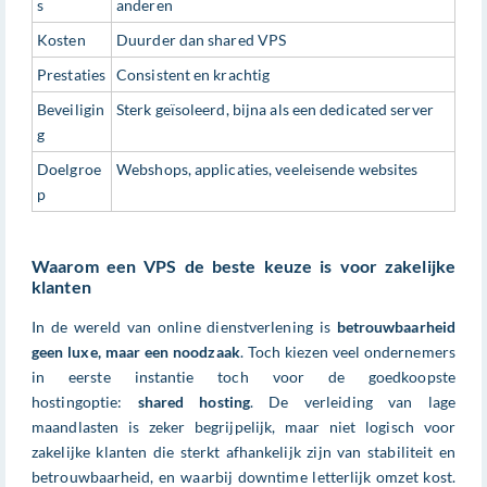
s
anderen
Kosten
Duurder dan shared VPS
Prestaties
Consistent en krachtig
Beveiligin
Sterk geïsoleerd, bijna als een dedicated server
g
Doelgroe
Webshops, applicaties, veeleisende websites
p
Waarom een VPS de beste keuze is voor zakelijke
klanten
In de wereld van online dienstverlening is
betrouwbaarheid
geen luxe, maar een noodzaak
. Toch kiezen veel ondernemers
in eerste instantie toch voor de goedkoopste
hostingoptie:
shared hosting
. De verleiding van lage
maandlasten is zeker begrijpelijk, maar niet logisch voor
zakelijke klanten die sterkt afhankelijk zijn van stabiliteit en
betrouwbaarheid, en waarbij downtime letterlijk omzet kost.