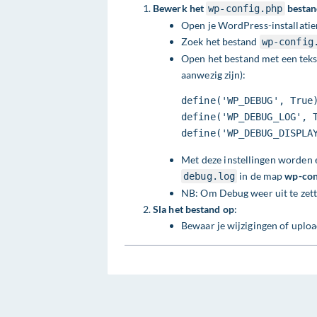
Bewerk het
besta
wp-config.php
Open je WordPress-installatie
Zoek het bestand
wp-config
Open het bestand met een tekst
aanwezig zijn):
define('WP_DEBUG', True)
define('WP_DEBUG_LOG', T
define('WP_DEBUG_DISPLA
Met deze instellingen worden 
in de map
wp-con
debug.log
NB: Om Debug weer uit te zette
Sla het bestand op
:
Bewaar je wijzigingen of upload