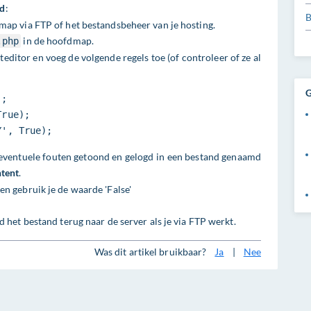
nd
:
B
map via FTP of het bestandsbeheer van je hosting.
in de hoofdmap.
.php
editor en voeg de volgende regels toe (of controleer of ze al
G
;

rue);

Y', True);
eventuele fouten getoond en gelogd in een bestand genaamd
tent
.
n gebruik je de waarde 'False'
 het bestand terug naar de server als je via FTP werkt.
Was dit artikel bruikbaar?
Ja
|
Nee