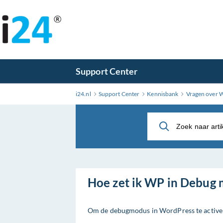
Ga
naar
hoofdinhoud
Support Center
i24.nl
Support Center
Kennisbank
Vragen over 
Hoe zet ik WP in Debug
Om de debugmodus in WordPress te activere