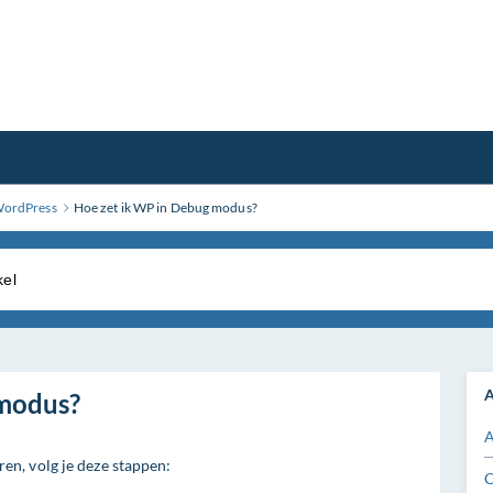
WordPress
Hoe zet ik WP in Debug modus?
A
 modus?
A
n, volg je deze stappen:
C