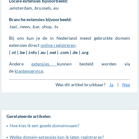
Locale extensies bijvoorbeeld:
.amsterdam, .brussels, .eu
Branche extensies bijvoorbeeld:
.taxi, .news, .bar, .shop, .tv
Bij ons kun je de in Nederland meest gebruikte domein
extensies direct
online registreren
:
| .nl | .be | .info | .eu | .net | .com | .de | .org
Andere
extensies
kunnen besteld worden via
de
klantenservice
.
Was dit artikel bruikbaar?
Ja
|
Nee
Gerelateerde artikelen
Hoe kies ik een goede domeinnaam?
Welke domein extensies kan ik laten registreren?