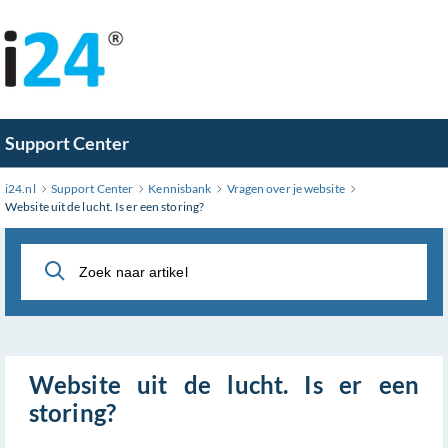
Ga
naar
hoofdinhoud
Support Center
i24.nl
Support Center
Kennisbank
Vragen over je website
Website uit de lucht. Is er een storing?
Website uit de lucht. Is er een
storing?