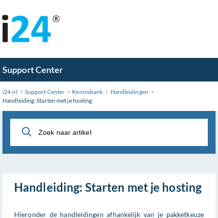
Ga
naar
hoofdinhoud
Support Center
i24.nl
Support Center
Kennisbank
Handleidingen
Handleiding: Starten met je hosting
Handleiding: Starten met je hosting
Hieronder de handleidingen afhankelijk van je pakketkeuze